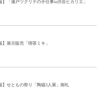
報】「瀬戸ツクリテの手仕事in渋谷ヒカリエ」
報】展示販売「喫茶ミキ」
報】せともの祭り「陶磁3人展」御礼