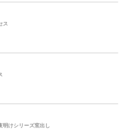
セス
ス
夜明けシリーズ窯出し