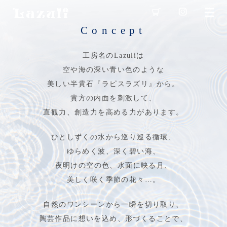
Concept
工房名のLazuliは
空や海の深い青い色のような
美しい半貴石『ラピスラズリ』から。
貴方の内面を刺激して、
直観力、創造力を高める力があります。
ひとしずくの水から巡り巡る循環、
ゆらめく波、深く碧い海、
夜明けの空の色、水面に映る月、
美しく咲く季節の花々…。
自然のワンシーンから一瞬を切り取り、
陶芸作品に想いを込め、形づくることで、