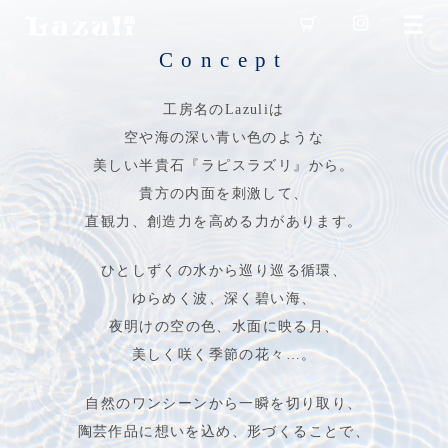
Concept
工房名のLazuliは
空や海の深い青い色のような
美しい半貴石『ラピスラズリ』から。
貴方の内面を刺激して、
直観力、創造力を高める力があります。
ひとしずくの水から巡り巡る循環、
ゆらめく波、深く碧い海、
夜明けの空の色、水面に映る月、
美しく咲く季節の花々…。
自然のワンシーンから一瞬を切り取り、
陶芸作品に想いを込め、形づくることで、