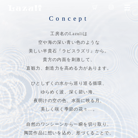
Concept
工房名のLazuliは
空や海の深い青い色のような
美しい半貴石『ラピスラズリ』から。
貴方の内面を刺激して、
直観力、創造力を高める力があります。
ひとしずくの水から巡り巡る循環、
ゆらめく波、深く碧い海、
夜明けの空の色、水面に映る月、
美しく咲く季節の花々…。
自然のワンシーンから一瞬を切り取り、
陶芸作品に想いを込め、形づくることで、