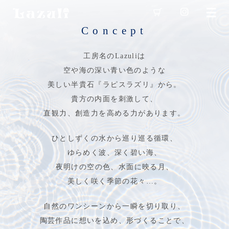
Concept
工房名のLazuliは
空や海の深い青い色のような
美しい半貴石『ラピスラズリ』から。
貴方の内面を刺激して、
直観力、創造力を高める力があります。
ひとしずくの水から巡り巡る循環、
ゆらめく波、深く碧い海、
夜明けの空の色、水面に映る月、
美しく咲く季節の花々…。
自然のワンシーンから一瞬を切り取り、
陶芸作品に想いを込め、形づくることで、